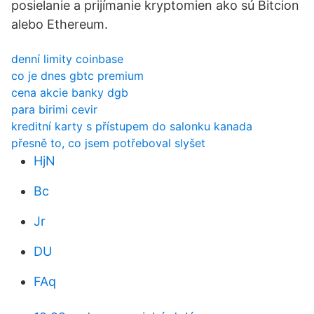
posielanie a prijímanie kryptomien ako sú Bitcion
alebo Ethereum.
denní limity coinbase
co je dnes gbtc premium
cena akcie banky dgb
para birimi cevir
kreditní karty s přístupem do salonku kanada
přesně to, co jsem potřeboval slyšet
HjN
Bc
Jr
DU
FAq