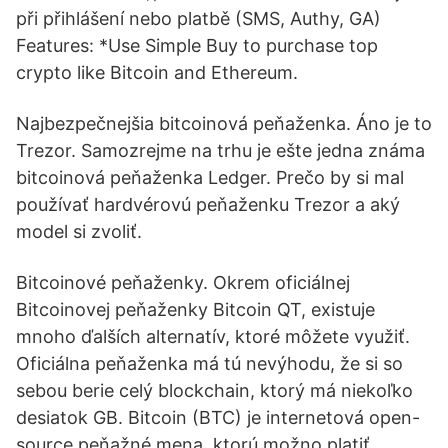
při přihlášení nebo platbě (SMS, Authy, GA)
Features: *Use Simple Buy to purchase top
crypto like Bitcoin and Ethereum.
Najbezpečnejšia bitcoinová peňaženka. Áno je to
Trezor. Samozrejme na trhu je ešte jedna známa
bitcoinová peňaženka Ledger. Prečo by si mal
používať hardvérovú peňaženku Trezor a aký
model si zvoliť.
Bitcoinové peňaženky. Okrem oficiálnej
Bitcoinovej peňaženky Bitcoin QT, existuje
mnoho ďalších alternatív, ktoré môžete využiť.
Oficiálna peňaženka má tú nevýhodu, že si so
sebou berie celý blockchain, ktorý má niekoľko
desiatok GB. Bitcoin (BTC) je internetová open-
source peňažné mena, ktorú možno platiť