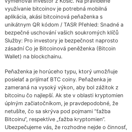
vymenoval investor z Košíc. Na pravidelné
využívanie bitcoinov je potrebná mobilná
aplikácia, akási bitcoinová peňaženka s
unikátnym QR kódom / TASR Přehled: Snadné a
bezpečné uschování vašich soukromých klíčů
Služby: Pro investory je bezpečnost naprosto
zásadní Co je Bitcoinová peněženka (Bitcoin
Wallet) na blockchainu.
Peňaženka je horúceho typu, ktorý umožňuje
posielať a prijímať BTC coiny. Peňaženka je
zameraná na vysoký výkon, aby bol zážitok z
bitcoinu čo najlepší. Ak ste v oblasti kryptomien
úplným začiatočníkom, je pravdepodobné, že
netušíte, čo sa skrýva pod pojmami “ťažba
Bitcoinu“, respektíve „ťažba kryptomien“.
Ubezpečujeme vás, že rozhodne nejde o činnosť,