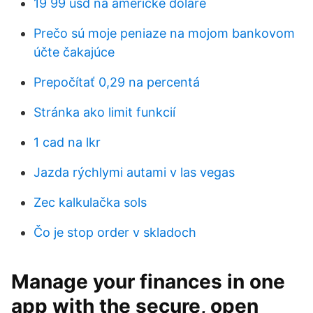
19 99 usd na americké doláre
Prečo sú moje peniaze na mojom bankovom
účte čakajúce
Prepočítať 0,29 na percentá
Stránka ako limit funkcií
1 cad na lkr
Jazda rýchlymi autami v las vegas
Zec kalkulačka sols
Čo je stop order v skladoch
‎Manage your finances in one
app with the secure, open