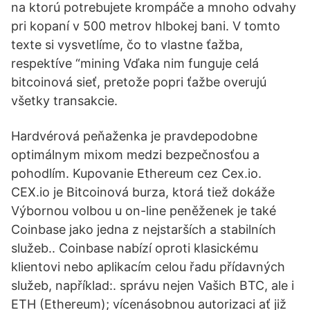
na ktorú potrebujete krompáče a mnoho odvahy
pri kopaní v 500 metrov hlbokej bani. V tomto
texte si vysvetlíme, čo to vlastne ťažba,
respektíve “mining Vďaka nim funguje celá
bitcoinová sieť, pretože popri ťažbe overujú
všetky transakcie.
Hardvérová peňaženka je pravdepodobne
optimálnym mixom medzi bezpečnosťou a
pohodlím. Kupovanie Ethereum cez Cex.io.
CEX.io je Bitcoinová burza, ktorá tiež dokáže
Výbornou volbou u on-line peněženek je také
Coinbase jako jedna z nejstarších a stabilních
služeb.. Coinbase nabízí oproti klasickému
klientovi nebo aplikacím celou řadu přídavných
služeb, například:. správu nejen Vašich BTC, ale i
ETH (Ethereum); vícenásobnou autorizaci ať již