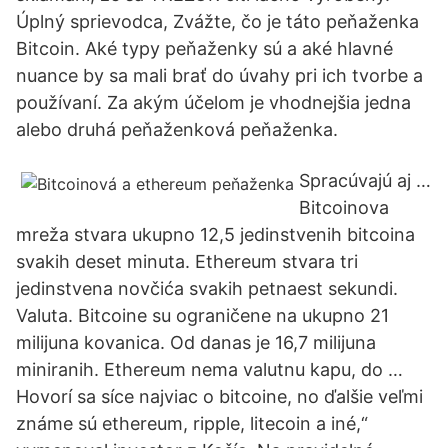
Úplný sprievodca, Zvážte, čo je táto peňaženka
Bitcoin. Aké typy peňaženky sú a aké hlavné
nuance by sa mali brať do úvahy pri ich tvorbe a
používaní. Za akým účelom je vhodnejšia jedna
alebo druhá peňaženková peňaženka.
Spracúvajú aj …
Bitcoinova
mreža stvara ukupno 12,5 jedinstvenih bitcoina
svakih deset minuta. Ethereum stvara tri
jedinstvena novčića svakih petnaest sekundi.
Valuta. Bitcoine su ograničene na ukupno 21
milijuna kovanica. Od danas je 16,7 milijuna
miniranih. Ethereum nema valutnu kapu, do …
Hovorí sa síce najviac o bitcoine, no ďalšie veľmi
známe sú ethereum, ripple, litecoin a iné,“