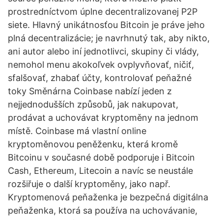
prostredníctvom úplne decentralizovanej P2P
siete. Hlavný unikátnosťou Bitcoin je práve jeho
plná decentralizácie; je navrhnutý tak, aby nikto,
ani autor alebo iní jednotlivci, skupiny či vlády,
nemohol menu akokoľvek ovplyvňovať, ničiť,
sfalšovať, zhabať účty, kontrolovať peňažné
toky Směnárna Coinbase nabízí jeden z
nejjednodušších způsobů, jak nakupovat,
prodávat a uchovávat kryptoměny na jednom
místě. Coinbase má vlastní online
kryptoměnovou peněženku, která kromě
Bitcoinu v současné době podporuje i Bitcoin
Cash, Ethereum, Litecoin a navíc se neustále
rozšiřuje o další kryptoměny, jako např.
Kryptomenová peňaženka je bezpečná digitálna
peňaženka, ktorá sa používa na uchovávanie,