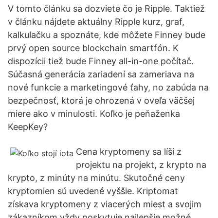
V tomto článku sa dozviete čo je Ripple. Taktiež
v článku nájdete aktuálny Ripple kurz, graf,
kalkulačku a spoznáte, kde môžete Finney bude
prvý open source blockchain smartfón. K
dispozícii tiež bude Finney all-in-one počítač.
Súčasná generácia zariadení sa zameriava na
nové funkcie a marketingové ťahy, no zabúda na
bezpečnosť, ktorá je ohrozená v oveľa väčšej
miere ako v minulosti. Koľko je peňaženka
KeepKey?
Cena kryptomeny sa líši z
projektu na projekt, z krypto na
krypto, z minúty na minútu. Skutočné ceny
kryptomien sú uvedené vyššie. Kriptomat
získava kryptomeny z viacerých miest a svojim
zákazníkom vždy poskytuje najlepšie možné