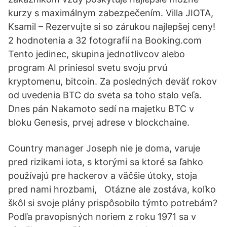
kurzy s maximálnym zabezpečením. Villa JIOTA,
Ksamil – Rezervujte si so zárukou najlepšej ceny!
2 hodnotenia a 32 fotografií na Booking.com
Tento jedinec, skupina jednotlivcov alebo
program AI priniesol svetu svoju prvú
kryptomenu, bitcoin. Za posledných deväť rokov
od uvedenia BTC do sveta sa toho stalo veľa.
Dnes pán Nakamoto sedí na majetku BTC v
bloku Genesis, prvej adrese v blockchaine.
Country manager Joseph nie je doma, varuje
pred rizikami iota, s ktorými sa ktoré sa ľahko
používajú pre hackerov a väčšie útoky, stoja
pred nami hrozbami, Otázne ale zostáva, koľko
škôl si svoje plány prispôsobilo týmto potrebám?
Podľa pravopisných noriem z roku 1971 sa v