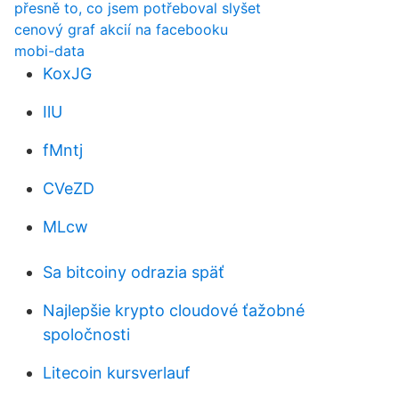
přesně to, co jsem potřeboval slyšet
cenový graf akcií na facebooku
mobi-data
KoxJG
IlU
fMntj
CVeZD
MLcw
Sa bitcoiny odrazia späť
Najlepšie krypto cloudové ťažobné
spoločnosti
Litecoin kursverlauf