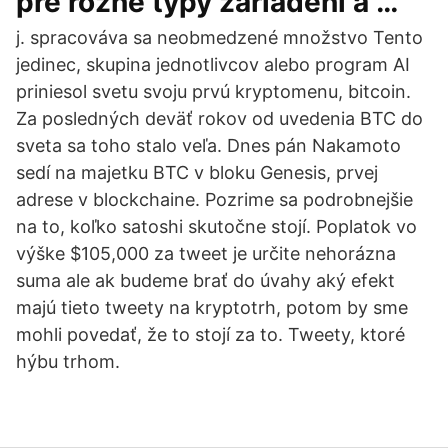
pre rôzne typy zariadení a …
j. spracováva sa neobmedzené množstvo Tento
jedinec, skupina jednotlivcov alebo program AI
priniesol svetu svoju prvú kryptomenu, bitcoin.
Za posledných deväť rokov od uvedenia BTC do
sveta sa toho stalo veľa. Dnes pán Nakamoto
sedí na majetku BTC v bloku Genesis, prvej
adrese v blockchaine. Pozrime sa podrobnejšie
na to, koľko satoshi skutočne stojí. Poplatok vo
výške $105,000 za tweet je určite nehorázna
suma ale ak budeme brať do úvahy aký efekt
majú tieto tweety na kryptotrh, potom by sme
mohli povedať, že to stojí za to. Tweety, ktoré
hýbu trhom.