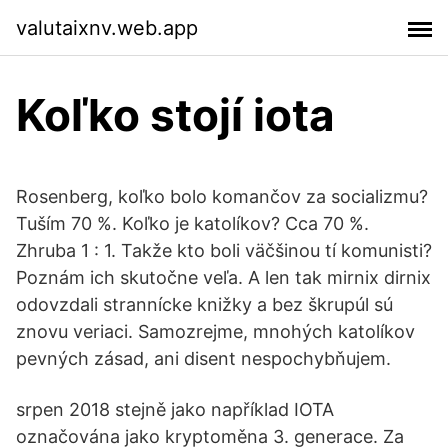
valutaixnv.web.app
Koľko stojí iota
Rosenberg, koľko bolo komančov za socializmu?
Tuším 70 %. Koľko je katolíkov? Cca 70 %.
Zhruba 1 : 1. Takže kto boli väčšinou tí komunisti?
Poznám ich skutočne veľa. A len tak mirnix dirnix
odovzdali strannícke knižky a bez škrupúl sú
znovu veriaci. Samozrejme, mnohých katolíkov
pevných zásad, ani disent nespochybňujem.
srpen 2018 stejně jako například IOTA
označována jako kryptoměna 3. generace. Za