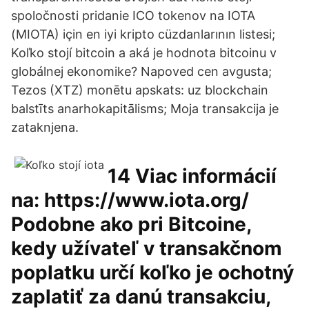
spoločnosti pridanie ICO tokenov na IOTA
(MIOTA) için en iyi kripto cüzdanlarının listesi;
Koľko stojí bitcoin a aká je hodnota bitcoinu v
globálnej ekonomike? Napoved cen avgusta;
Tezos (XTZ) monētu apskats: uz blockchain
balstīts anarhokapitālisms; Moja transakcija je
zataknjena.
14 Viac informácií
na: https://www.iota.org/
Podobne ako pri Bitcoine,
kedy užívateľ v transakčnom
poplatku určí koľko je ochotný
zaplatiť za danú transakciu,