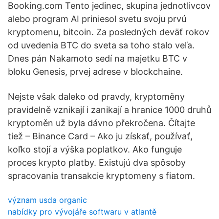
Booking.com Tento jedinec, skupina jednotlivcov
alebo program AI priniesol svetu svoju prvú
kryptomenu, bitcoin. Za posledných deväť rokov
od uvedenia BTC do sveta sa toho stalo veľa.
Dnes pán Nakamoto sedí na majetku BTC v
bloku Genesis, prvej adrese v blockchaine.
Nejste však daleko od pravdy, kryptoměny
pravidelně vznikají i zanikají a hranice 1000 druhů
kryptoměn už byla dávno překročena. Čítajte
tiež – Binance Card – Ako ju získať, používať,
koľko stojí a výška poplatkov. Ako funguje
proces krypto platby. Existujú dva spôsoby
spracovania transakcie kryptomeny s fiatom.
význam usda organic
nabídky pro vývojáře softwaru v atlantě