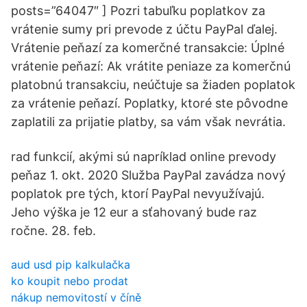
posts=”64047″ ] Pozri tabuľku poplatkov za
vrátenie sumy pri prevode z účtu PayPal ďalej.
Vrátenie peňazí za komerčné transakcie: Úplné
vrátenie peňazí: Ak vrátite peniaze za komerčnú
platobnú transakciu, neúčtuje sa žiaden poplatok
za vrátenie peňazí. Poplatky, ktoré ste pôvodne
zaplatili za prijatie platby, sa vám však nevrátia.
rad funkcií, akými sú napríklad online prevody
peňaz 1. okt. 2020 Služba PayPal zavádza nový
poplatok pre tých, ktorí PayPal nevyužívajú.
Jeho výška je 12 eur a sťahovaný bude raz
ročne. 28. feb.
aud usd pip kalkulačka
ko koupit nebo prodat
nákup nemovitostí v číně