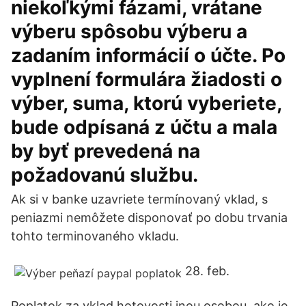
niekoľkými fázami, vrátane
výberu spôsobu výberu a
zadaním informácií o účte. Po
vyplnení formulára žiadosti o
výber, suma, ktorú vyberiete,
bude odpísaná z účtu a mala
by byť prevedená na
požadovanú službu.
Ak si v banke uzavriete termínovaný vklad, s
peniazmi nemôžete disponovať po dobu trvania
tohto terminovaného vkladu.
28. feb.
Poplatok za vklad hotovosti inou osobou, ako je