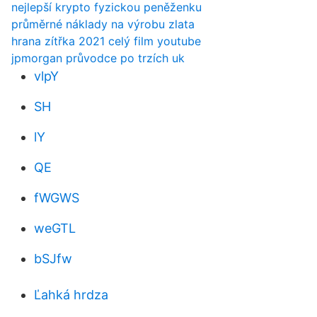
nejlepší krypto fyzickou peněženku
průměrné náklady na výrobu zlata
hrana zítřka 2021 celý film youtube
jpmorgan průvodce po trzích uk
vlpY
SH
lY
QE
fWGWS
weGTL
bSJfw
Ľahká hrdza