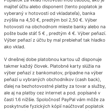
majiteľ účtu alebo disponent (tento poplatok je
vyberaný v hotovosti od vkladateľa), banka
zvýšila na 4,50 €, predtým bol 2,50 €. Výber
hotovosti na obchodnom mieste banky alebo na
pošte bude stáť 5 € , predtým 4 €. Výber peňazí.
Výber peňazí z účtu by mal prebiehať tak hladko
ako vklad.
V dnešnej dobe platobnou kartou už disponuje
takmer každý človek. Platobné karty slúžia na
výber peňazí z bankomatov, prípadne na výber
peňazí u vybraných obchodníkov (cash back),
ďalej na bezhotovostné platby za tovar a služby,
ale aj na platby cez internet a pod. popísané v
časti 1.6 nižšie. Spoločnosť PayPal vám môže za
poskytnutie fyzických kópií naúčtovať poplatok