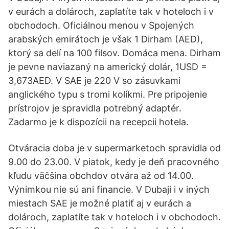
v eurách a dolároch, zaplatíte tak v hoteloch i v
obchodoch. Oficiálnou menou v Spojených
arabských emirátoch je však 1 Dirham (AED),
ktorý sa delí na 100 filsov. Domáca mena. Dirham
je pevne naviazaný na americký dolár, 1USD =
3,673AED. V SAE je 220 V so zásuvkami
anglického typu s tromi kolíkmi. Pre pripojenie
prístrojov je spravidla potrebný adaptér.
Zadarmo je k dispozícii na recepcii hotela.
Otváracia doba je v supermarketoch spravidla od
9.00 do 23.00. V piatok, kedy je deň pracovného
kľudu väčšina obchdov otvára až od 14.00.
Výnimkou nie sú ani financie. V Dubaji i v iných
miestach SAE je možné platiť aj v eurách a
dolároch, zaplatíte tak v hoteloch i v obchodoch.