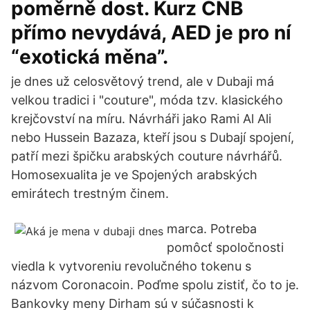
poměrně dost. Kurz ČNB
přímo nevydává, AED je pro ní
“exotická měna”.
je dnes už celosvětový trend, ale v Dubaji má
velkou tradici i "couture", móda tzv. klasického
krejčovství na míru. Návrháři jako Rami Al Ali
nebo Hussein Bazaza, kteří jsou s Dubají spojení,
patří mezi špičku arabských couture návrhářů.
Homosexualita je ve Spojených arabských
emirátech trestným činem.
marca. Potreba
pomôcť spoločnosti
viedla k vytvoreniu revolučného tokenu s
názvom Coronacoin. Poďme spolu zistiť, čo to je.
Bankovky meny Dirham sú v súčasnosti k