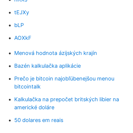
tEJXy
bLP
AOXkF
Menová hodnota ázijských krajín
Bazén kalkulačka aplikácie
Prečo je bitcoin najobľúbenejšou menou
bitcointalk
Kalkulačka na prepočet britských libier na
americké doláre
50 dolares em reais