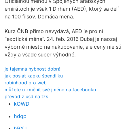
Oficiálnou menou v Spojených arabských
emirátoch je však 1 Dirham (AED), ktorý sa delí
na 100 filsov. Domáca mena.
Kurz ČNB přímo nevydává, AED je pro ní
“exotická měna”. 24. feb. 2016 Dubaj je naozaj
výborné miesto na nakupovanie, ale ceny nie sú
vždy a všade super výhodné.
je tajemná hybnost dobrá
jak poslat kapku špendlíku
robinhood pro web
můžete u změnit své jméno na facebooku
převod z usd na tzs
kOWD
hdqp
hRXJ