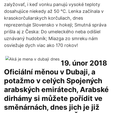
zalyžovať, i keď vonku panujú vysoké teploty
dosahujúce niekedy až 50 °C. Lenka začínala v
krasokorčuliarskych korčuliach, dnes
reprezentuje Slovensko v hokeji; Smutná správa
prišla aj z Česka: Do umeleckého neba odišiel
uznávaný hudobník; Miazga zo smreku nám
osviežuje dych viac ako 170 rokov!
19. únor 2018
Oficiální měnou v Dubaji, a
potažmo v celých Spojených
arabských emirátech, Arabské
dirhámy si můžete pořídit ve
směnárnách, dnes jich je již