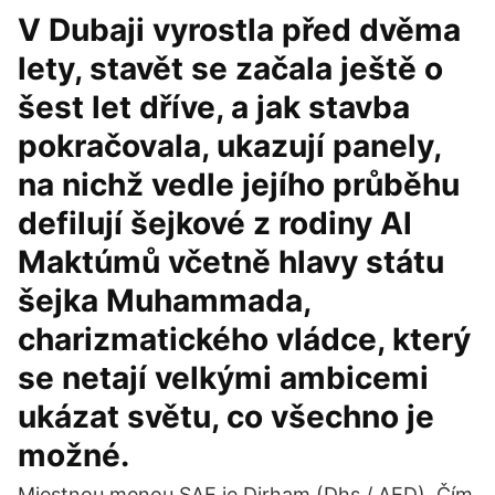
V Dubaji vyrostla před dvěma
lety, stavět se začala ještě o
šest let dříve, a jak stavba
pokračovala, ukazují panely,
na nichž vedle jejího průběhu
defilují šejkové z rodiny Al
Maktúmů včetně hlavy státu
šejka Muhammada,
charizmatického vládce, který
se netají velkými ambicemi
ukázat světu, co všechno je
možné.
Miestnou menou SAE je Dirham (Dhs / AED). Čím