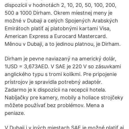
dispozícii v hodnotách 2, 10, 20, 50, 100, 200,
500 a 1000 Dirham. Okrem miestnej meny je
možné v Dubaji a celých Spojených Arabských
Emirátoch platiť aj platobnými kartami Visa,
American Express a Eurocard Mastercard.
Měnou v Dubaji, a to jedinou platnou, je Dirham.
Dirham je pevne naviazaný na americký dolár,
1USD = 3,673AED. V SAE je 220 V so zásuvkami
anglického typu s tromi kolíkmi. Pre pripojenie
prístrojov je spravidla potrebný adaptér.
Zadarmo je k dispozícii na recepcii hotela.
Nabíjačky pre kamery, mobily a holiace strojčeky
môžete používať bez problémov. Mena a
peniaze.
V Dubaji i v iných miestach SAE je možné platiť aj