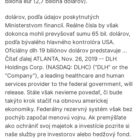
bilióna eur (2,7 bilióna dolárov).
dolárov, podľa údajov poskytnutých
Ministerstvom financií. Reálne čísla by však
dokonca mohli prevyšovať sumu 65 bil. dolárov,
podľa bývalého hlavného kontrolóra USA.
Oficiálny dlh 19 biliónov dolárov predstavuje …
Čítať ďalej ATLANTA, Nov. 26, 2019 -- DLH
Holdings Corp. (NASDAQ: DLHC) (“DLH” or the
“Company”), a leading healthcare and human
services provider to the federal government, will
release. Stále však nevieme povedať, či bude
takýto krok stačiť na obnovu americkej
ekonomiky. Federálny rezervný systém však bez
pochýb započal menovú vojnu. Ak premýšľate
ako ochrániť svoj majetok a investície pozrite si
naše služby pre investorov alebo hedžový fond.