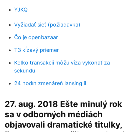
YJKQ
Vyžiadať sieť (požiadavka)
Čo je openbazaar
T3 kĺzavý priemer
Koľko transakcií môžu víza vykonať za
sekundu
24 hodín zmenáreň lansing il
27. aug. 2018 Ešte minulý rok
sa v odborných médiách
objavovali dramatické titulky,