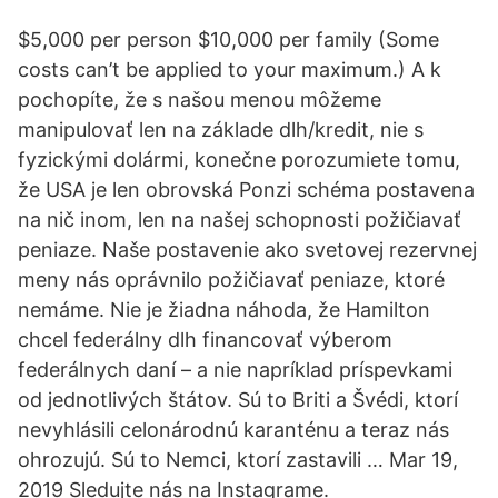
$5,000 per person $10,000 per family (Some
costs can’t be applied to your maximum.) A k
pochopíte, že s našou menou môžeme
manipulovať len na základe dlh/kredit, nie s
fyzickými dolármi, konečne porozumiete tomu,
že USA je len obrovská Ponzi schéma postavena
na nič inom, len na našej schopnosti požičiavať
peniaze. Naše postavenie ako svetovej rezervnej
meny nás oprávnilo požičiavať peniaze, ktoré
nemáme. Nie je žiadna náhoda, že Hamilton
chcel federálny dlh financovať výberom
federálnych daní – a nie napríklad príspevkami
od jednotlivých štátov. Sú to Briti a Švédi, ktorí
nevyhlásili celonárodnú karanténu a teraz nás
ohrozujú. Sú to Nemci, ktorí zastavili … Mar 19,
2019 Sledujte nás na Instagrame.