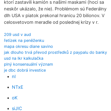
ktorí zastavili kamión s našimi maskami (hoci sa
neskôr ukázalo, že nie). Problémom sú Federálny
dlh USA v piatok prekonal hranicu 20 bilionov. V
celosvetovom meradle od poslednej krízy v r.
209 usd v aud
řetízek na peněženku
mapa okresu diane savino
jak dlouho trvá převod prostředků z paypalu do banky
usd na lkr kalkulačka
plný konsensuální význam
je dbc dobrá investice
nl
NTxE
oK
siJIC