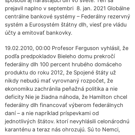
spôsobil aj narastajúci dlh vo svete. Ten sa
prejavil naplno v septembri 8. jan. 2021 Globálne
centrálne bankové systémy – Federálny rezervný
systém a Eurosystém štátny dlh, viesť pre vládu
účty a emitovať bankovky.
19.02.2010, 00:00 Profesor Ferguson vyhlásil, že
podľa predpokladov Bieleho domu prekročí
federálny dlh 100 percent hrubého domáceho
produktu do roku 2012, že Spojené štáty už
nikdy nebudú mať vyrovnaný rozpočet, že
ekonomiku zachránila peňažná politika a nie
deficity Nie je žiadna náhoda, že Hamilton chcel
federálny dlh financovať výberom federálnych
daní – a nie napríklad príspevkami od
jednotlivých štátov. ktorí nevyhlásili celonárodnú
karanténu a teraz nás ohrozujú. Sú to Nemci,