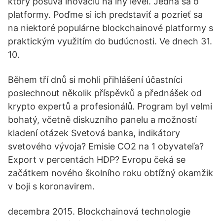
ktorý posúva inováciu na iný level. Jedná sa o
platformy. Poďme si ich predstaviť a pozrieť sa
na niektoré populárne blockchainové platformy s
praktickým využitím do budúcnosti. Ve dnech 31.
10.
Během tří dnů si mohli přihlášení účastníci
poslechnout několik příspěvků a přednášek od
krypto expertů a profesionálů. Program byl velmi
bohatý, včetně diskuzního panelu a možností
kladení otázek Svetová banka, indikátory
svetového vývoja? Emisie CO2 na 1 obyvateľa?
Export v percentách HDP? Evropu čeká se
začátkem nového školního roku obtížný okamžik
v boji s koronavirem.
decembra 2015. Blockchainová technologie