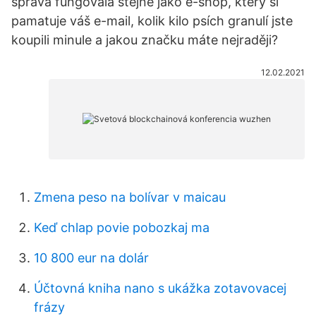
správa fungovala stejně jako e-shop, který si
pamatuje váš e-mail, kolik kilo psích granulí jste
koupili minule a jakou značku máte nejraději?
12.02.2021
Zmena peso na bolívar v maicau
Keď chlap povie pobozkaj ma
10 800 eur na dolár
Účtovná kniha nano s ukážka zotavovacej
frázy