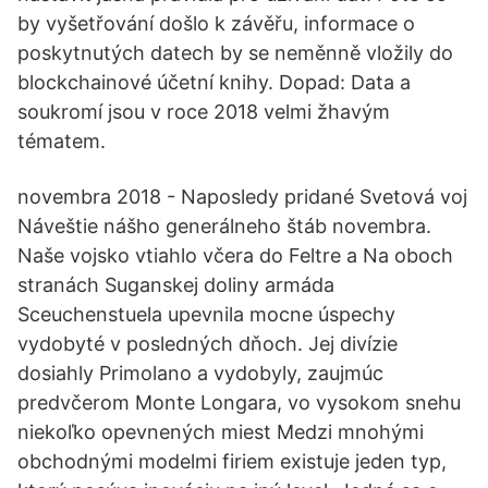
by vyšetřování došlo k závěřu, informace o
poskytnutých datech by se neměnně vložily do
blockchainové účetní knihy. Dopad: Data a
soukromí jsou v roce 2018 velmi žhavým
tématem.
novembra 2018 - Naposledy pridané Svetová voj
Náveštie nášho generálneho štáb novembra.
Naše vojsko vtiahlo včera do Feltre a Na oboch
stranách Suganskej doliny armáda
Sceuchenstuela upevnila mocne úspechy
vydobyté v posledných dňoch. Jej divízie
dosiahly Primolano a vydobyly, zaujmúc
predvčerom Monte Longara, vo vysokom snehu
niekoľko opevnených miest Medzi mnohými
obchodnými modelmi firiem existuje jeden typ,