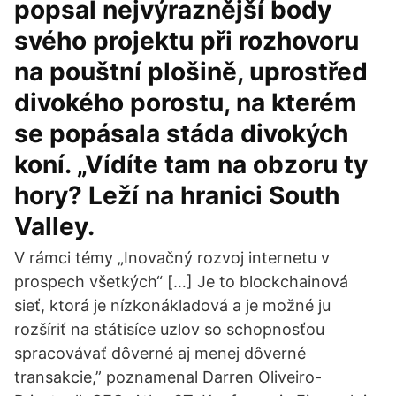
popsal nejvýraznější body
svého projektu při rozhovoru
na pouštní plošině, uprostřed
divokého porostu, na kterém
se popásala stáda divokých
koní. „Vídíte tam na obzoru ty
hory? Leží na hranici South
Valley.
V rámci témy „Inovačný rozvoj internetu v
prospech všetkých“ […] Je to blockchainová
sieť, ktorá je nízkonákladová a je možné ju
rozšíriť na státisíce uzlov so schopnosťou
spracovávať dôverné aj menej dôverné
transakcie,” poznamenal Darren Oliveiro-