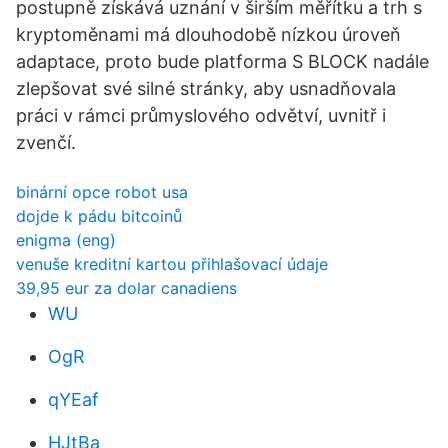
postupně získává uznání v širším měřítku a trh s
kryptoměnami má dlouhodobě nízkou úroveň
adaptace, proto bude platforma S BLOCK nadále
zlepšovat své silné stránky, aby usnadňovala
práci v rámci průmyslového odvětví, uvnitř i
zvenčí.
binární opce robot usa
dojde k pádu bitcoinů
enigma (eng)
venuše kreditní kartou přihlašovací údaje
39,95 eur za dolar canadiens
WU
OgR
qYEaf
HJtBa