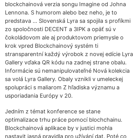
blockchainová verzia songu Imagine od Johna
Lennona. S humorom alebo bez neho, je to
predstava … Slovenská Lyra sa spojila s profíkmi
zo spoločnosti DECENT a 3IPK a opäť sú v
čokoládovom ale aj produktovom priemysle o
krok vpred Blockchainový systém ti
stransparentní každý výrobok z novej edície Lyra
Gallery vďaka QR kódu na zadnej strane obalu.
Informácie sú nemanipulovateľné Nová kolekcia
sa volá Lyra Gallery. Obaly vznikli v umeleckej
spolupráci s maliarom Z hľadiska významu a
usporiadania Európy v 20.
Jedním z témat konference se stane
optimalizace trhu práce pomocí blochchainu.
Blockchainová aplikace by v justici mohla
nastavit jasná pravidla pro užívání dat. Poté co