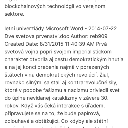
blockchainových technológií vo verejnom
sektore.
letní univerziády Microsoft Word - 2014-07-22
Dve svetova prvenstvi.doc Author: reb909
Created Date: 8/31/2015 11:40:39 AM Prvá
svetová vojna popri svojom imperialistickom
charakter otvorila aj cestu demokratickým hnutia
a na jej konci prebehla najmä v porazených
štátoch vlna demokratických revolúcií. Žiaľ,
rovnako silnými sa stali aj kontrarevolučné sily,
ktoré v podobe fašizmu a nacizmu priviedli svet
do úplne nevídanej kataklizmy v závere 30.
rokov. Když vás čeká interakce s úřadem,
připravujete se na to, že bude papírová,
zdlouhavá a obtěžující. Co kdyby ale státní