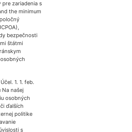
 pre zariadenia s
 and the minimum
Spoločný
(JCPOA),
ady bezpečnosti
mi štátmi
iránskym
ť osobných
Účel. 1. 1. feb.
 Na našej
niu osobných
či ďalších
ernej politike
avanie
islosti s