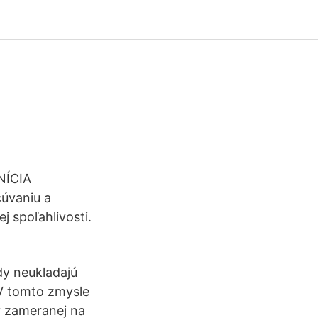
NÍCIA
cúvaniu a
j spoľahlivosti.
dy neukladajú
 V tomto zmysle
y zameranej na