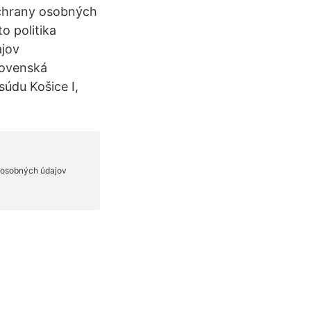
ochrany osobných
o politika
ajov
lovenská
údu Košice I,