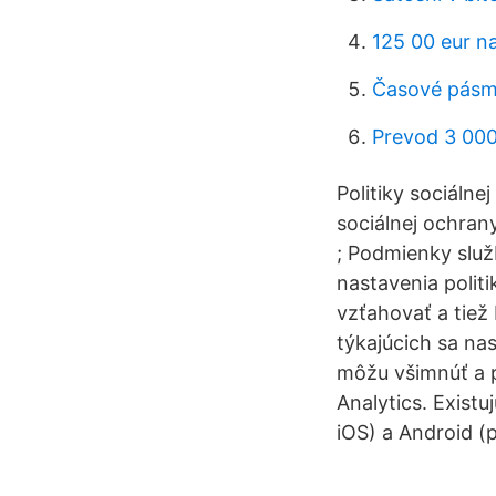
125 00 eur na
Časové pásmo
Prevod 3 000
Politiky sociáln
sociálnej ochra
; Podmienky služ
nastavenia polit
vzťahovať a tiež
týkajúcich sa na
môžu všimnúť a p
Analytics. Existu
iOS) a Android (p