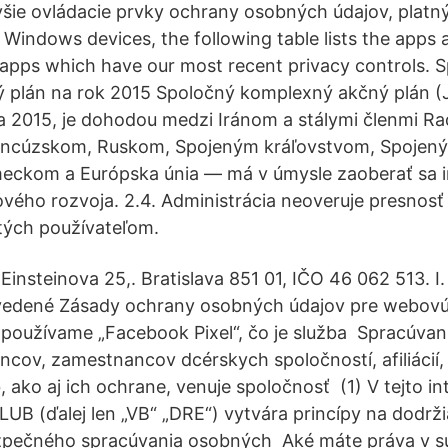
šie ovládacie prvky ochrany osobných údajov, platný
indows devices, the following table lists the apps
 apps which have our most recent privacy controls. 
 plán na rok 2015 Spoločný komplexný akčný plán 
la 2015, je dohodou medzi Iránom a stálymi členmi R
ancúzskom, Ruskom, Spojeným kráľovstvom, Spojený
eckom a Európska únia — má v úmysle zaoberať sa 
vého rozvoja. 2.4. Administrácia neoveruje presnos
tých používateľom.
I, Einsteinova 25,. Bratislava 851 01, IČO 46 062 513. I. 
uvedené Zásady ochrany osobných údajov pre webovú
 používame „Facebook Pixel“, čo je služba Spracúva
cov, zamestnancov dcérskych spoločností, afiliácií, 
ako aj ich ochrane, venuje spoločnosť (1) V tejto int
B (ďalej len „VB“ „DRE“) vytvára princípy na dodrži
pečného spracúvania osobných Aké máte práva v súv