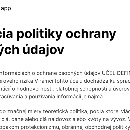
.app
cia politiky ochrany
ých údajov
informáciách o ochrane osobných údajov ÚČEL DEFI
erového rizika V rámci tohto účelu dochádza ku spra
mácií o hodnovernosti, platobnej schopnosti a úverove
acúvania a používania informácií je najmä
o značnej miery teoretická politika, podľa ktorej vlá
 clá, dane alebo clá na dovoz alebo kvóty na vývoz.
 opakom protekcionizmu, obrannej obchodnej politik