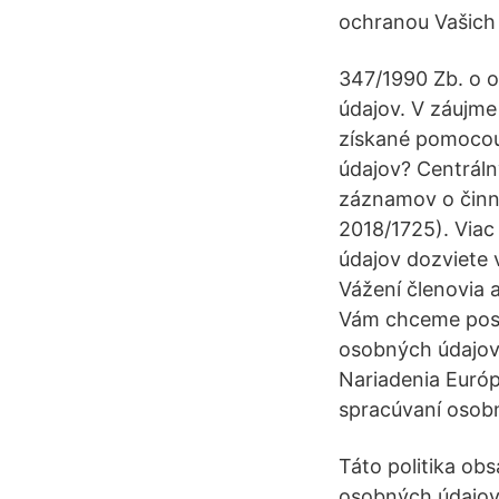
ochranou Vašich
347/1990 Zb. o o
údajov. V záujme
získané pomocou
údajov? Centráln
záznamov o činn
2018/1725). Via
údajov dozviete 
Vážení členovia 
Vám chceme posk
osobných údajov
Nariadenia Euró
spracúvaní osobn
Táto politika ob
osobných údajov,