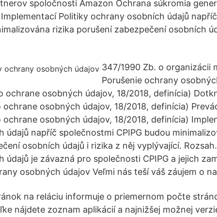
rtnerov spoločnosti Amazon Ochrana súkromia gene
 Implementací Politiky ochrany osobních údajů napří
malizována rizika porušení zabezpečení osobních údaj
347/1990 Zb. o organizácii m
Porušenie ochrany osobných
o ochrane osobných údajov, 18/2018, definícia) Dotk
o ochrane osobných údajov, 18/2018, definícia) Prevá
o ochrane osobných údajov, 18/2018, definícia) Implem
 údajů napříč společnostmi CPIPG budou minimalizov
ení osobních údajů i rizika z něj vyplývající. Rozsah.
 údajů je závazná pro společnosti CPIPG a jejich z
any osobných údajov Veľmi nás teší váš záujem o na
ránok na reláciu informuje o priemernom počte strán
ke nájdete zoznam aplikácií a najnižšej možnej verzie 