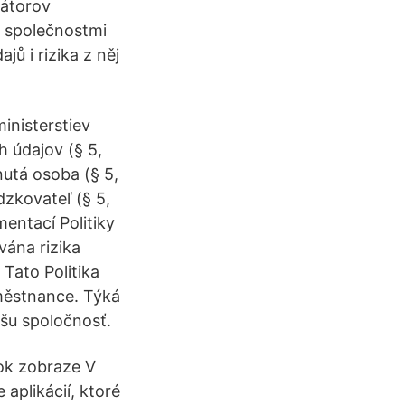
rátorov
č společnostmi
ů i rizika z něj
inisterstiev
 údajov (§ 5,
nutá osoba (§ 5,
dzkovateľ (§ 5,
entací Politiky
ána rizika
 Tato Politika
aměstnance. Týká
šu spoločnosť.
ok zobraze V
aplikácií, ktoré