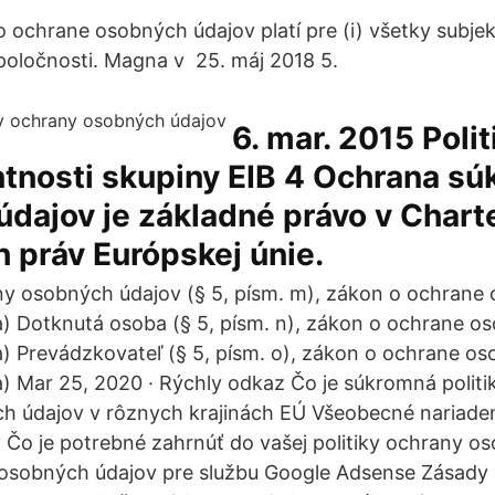
o ochrane osobných údajov platí pre (i) všetky subjek
oločnosti. Magna v 25. máj 2018 5.
6. mar. 2015 Polit
tnosti skupiny EIB 4 Ochrana sú
dajov je základné právo v Chart
 práv Európskej únie.
y osobných údajov (§ 5, písm. m), zákon o ochrane
ia) Dotknutá osoba (§ 5, písm. n), zákon o ochrane o
ia) Prevádzkovateľ (§ 5, písm. o), zákon o ochrane o
ia) Mar 25, 2020 · Rýchly odkaz Čo je súkromná polit
h údajov v rôznych krajinách EÚ Všeobecné nariade
Čo je potrebné zahrnúť do vašej politiky ochrany o
y osobných údajov pre službu Google Adsense Zásady