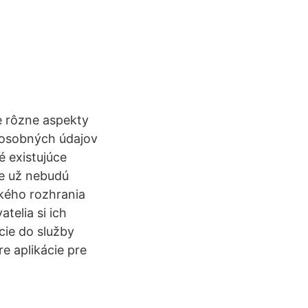
e rôzne aspekty
 osobných údajov
é existujúce
ie už nebudú
ského rozhrania
telia si ich
cie do služby
re aplikácie pre