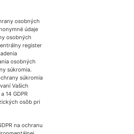
ochrany osobných
 anonymné údaje
any osobných
entrálny register
iadenia
vania osobných
ny súkromia.
ochrany súkromia
vaní Vašich
3 a 14 GDPR
ických osôb pri
a GDPR na ochranu
ironmentálnej