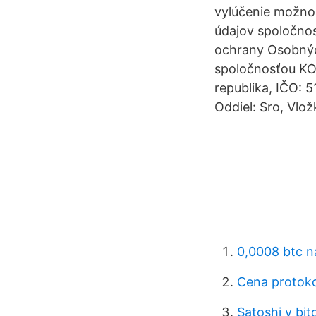
vylúčenie možnos
údajov spoločnost
ochrany Osobnýc
spoločnosťou KOC
republika, IČO: 
Oddiel: Sro, Vlo
0,0008 btc n
Cena protoko
Satoshi v bit