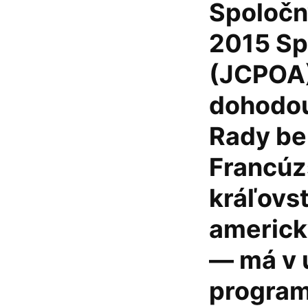
Spoločn
2015 Sp
(JCPOA),
dohodou
Rady be
Francúz
kráľovs
americk
— má v 
program