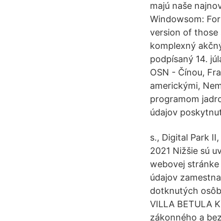
majú naše najnov
Windowsom: For W
version of those
komplexný akčný
podpísaný 14. jú
OSN - Čínou, Fr
americkými, Nem
programom jadro
údajov poskytnu
s., Digital Park I
2021 Nižšie sú 
webovej stránke
údajov zamestnan
dotknutých osôb, 
VILLA BETULA KLU
zákonného a bez