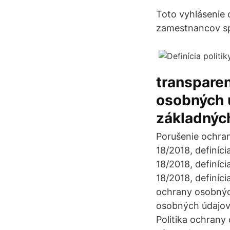
Toto vyhlásenie 
zamestnancov sp
transparen
osobných ú
základných
Porušenie ochran
18/2018, definíc
18/2018, definíc
18/2018, definíc
ochrany osobnýc
osobných údajov 
Politika ochran