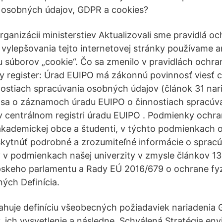
 osobných údajov, GDPR a cookies?
rganizácii ministerstiev Aktualizovali sme pravidlá 
 vylepšovania tejto internetovej stránky používame
 súborov „cookie“. Čo sa zmenilo v pravidlách ochr
y register: Úrad EUIPO má zákonnú povinnosť viesť c
ostiach spracúvania osobných údajov (článok 31 nar
c sa o záznamoch úradu EUIPO o činnostiach spracú
v centrálnom registri úradu EUIPO . Podmienky ochra
akademickej obce a študenti, v týchto podmienkach 
ytnúť podrobné a zrozumiteľné informácie o spracú
 v podmienkach našej univerzity v zmysle článkov 1
pskeho parlamentu a Rady EÚ 2016/679 o ochrane fyz
ých Definícia.
sahuje definíciu všeobecných požiadaviek nariadeni
 ich vysvetlenie a následne Schválená Stratégia env