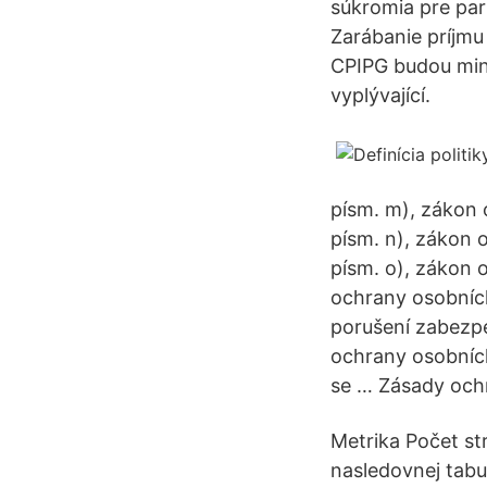
súkromia pre pa
Zarábanie príjmu
CPIPG budou mini
vyplývající.
písm. m), zákon 
písm. n), zákon 
písm. o), zákon 
ochrany osobních
porušení zabezpeč
ochrany osobních
se … Zásady ochr
Metrika Počet st
nasledovnej tabuľ