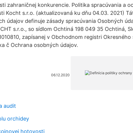
ti zahraničnej konkurencie. Politika spracúvania a 
i Kocht s.r.o. (aktualizovaná ku dňu 04.03. 2021) Tát
h údajov definuje zásady spracúvania Osobných úd
HT s.r.o., so sídlom Ochtiná 198 049 35 Ochtiná, S
51010810, zapísanej v Obchodnom registri Okresného s
žka č Ochrana osobných údajov.
06.12.2020
a audit
lu orchidey
coinovej hotovosti