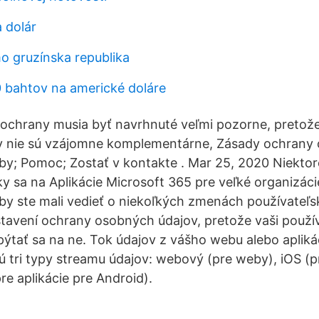
 dolár
 gruzínska republika
 bahtov na americké doláre
ej ochrany musia byť navrhnuté veľmi pozorne, pretož
ny nie sú vzájomne komplementárne, Zásady ochrany
by; Pomoc; Zostať v kontakte . Mar 25, 2020 Niektor
iky sa na Aplikácie Microsoft 365 pre veľké organizác
 by ste mali vedieť o niekoľkých zmenách používateľ
stavení ochrany osobných údajov, pretože vaši používa
ýtať sa na ne. Tok údajov z vášho webu alebo apliká
jú tri typy streamu údajov: webový (pre weby), iOS (p
re aplikácie pre Android).