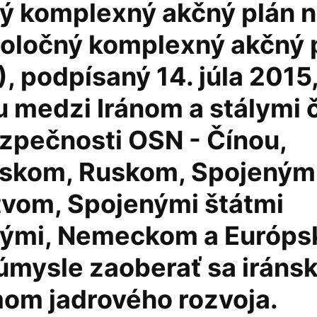
ý komplexný akčný plán n
oločný komplexný akčný 
 podpísaný 14. júla 2015,
 medzi Iránom a stálymi 
zpečnosti OSN - Čínou,
skom, Ruskom, Spojeným
tvom, Spojenými štátmi
ými, Nemeckom a Európsk
úmysle zaoberať sa iráns
om jadrového rozvoja.