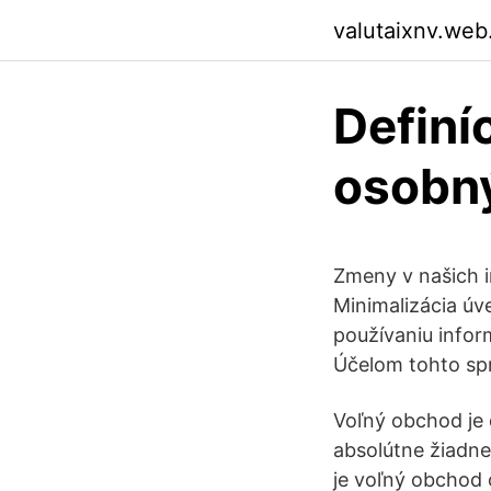
valutaixnv.web
Definí
osobn
Zmeny v našich 
Minimalizácia úv
používaniu infor
Účelom tohto spr
Voľný obchod je d
absolútne žiadne
je voľný obchod