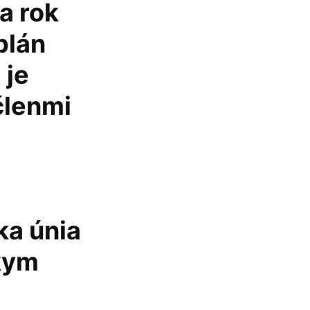
a rok
plán
 je
členmi
a únia
kym