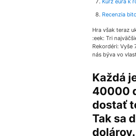
Kurz eura k 
Recenzia bit
Hra však teraz uk
:eek: Tri najväčš
Rekordéri: Vyše 
nás býva vo vla
Každá j
40000 d
dostať t
Tak sa 
dolárov.