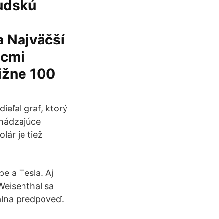
udskú
a Najväčší
acmi
ližne 100
eľal graf, ktorý
chádzajúce
ár je tiež
e a Tesla. Aj
Weisenthal sa
nálna predpoveď.