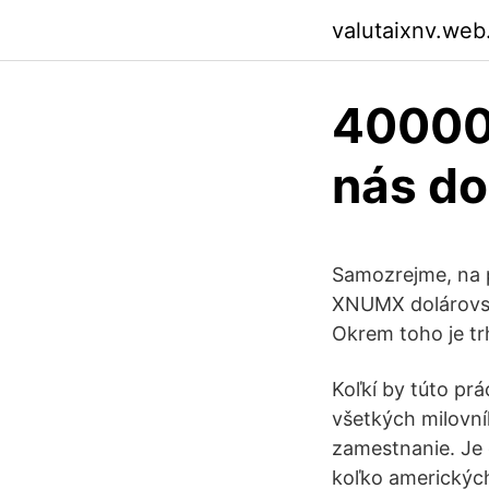
valutaixnv.web
40000 
nás do
Samozrejme, na p
XNUMX dolárovsa
Okrem toho je tr
Koľkí by túto prá
všetkých milovní
zamestnanie. Je 
koľko americkýc