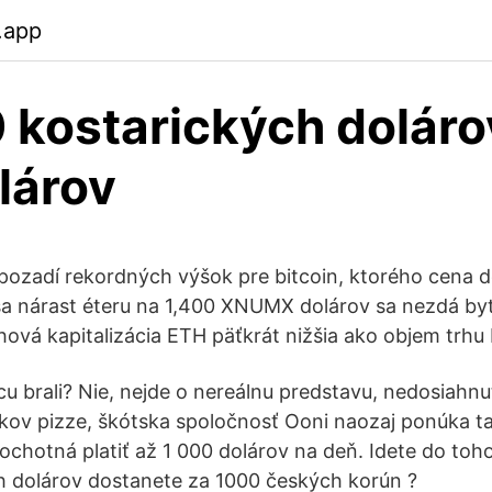
.app
kostarických doláro
lárov
ozadí rekordných výšok pre bitcoin, ktorého cena d
 nárast éteru na 1,400 XNUMX dolárov sa nezdá byť
hová kapitalizácia ETH päťkrát nižšia ako objem trhu
cu brali? Nie, nejde o nereálnu predstavu, nedosiahn
kov pizze, škótska spoločnosť Ooni naozaj ponúka t
ochotná platiť až 1 000 dolárov na deň. Idete do toh
h dolárov dostanete za 1000 českých korún ?