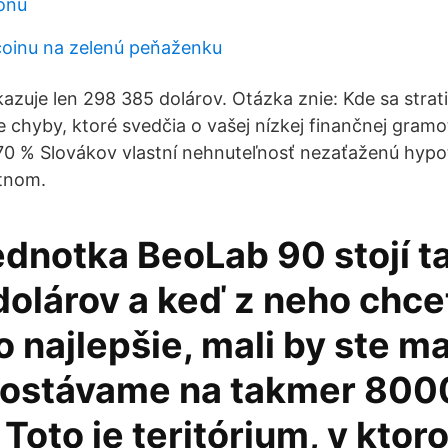
ronu
coinu na zelenú peňaženku
azuje len 298 385 dolárov. Otázka znie: Kde sa strati
ie chyby, ktoré svedčia o vašej nízkej finančnej gramo
70 % Slovákov vlastní nehnuteľnosť nezaťaženú hypo
stnom.
ednotka BeoLab 90 stojí 
olárov a keď z neho chce
o najlepšie, mali by ste ma
dostávame na takmer 80
 Toto je teritórium, v kto