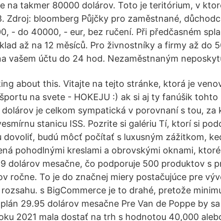
 na takmer 80000 dolárov. Toto je teritórium, v kto
8. Zdroj: bloomberg Půjčky pro zaměstnané, důchodce
, - do 40000, - eur, bez ručení. Při předčasném spla
lad až na 12 měsíců. Pro živnostníky a firmy až do 5
e na vašem účtu do 24 hod. Nezaměstnaným neposkyt
alking about this. Vitajte na tejto stránke, ktorá je ve
portu na svete - HOKEJU :) ak si aj ty fanúšik tohto 
c dolárov je celkom sympatická v porovnaní s tou, za 
esmírnu stanicu ISS. Pozrite si galériu Tí, ktorí si p
dovoliť, budú môcť počítať s luxusným zážitkom, k
ená pohodlnými kreslami a obrovskými oknami, ktoré
e 19 dolárov mesačne, čo podporuje 500 produktov s 
v ročne. To je do značnej miery postačujúce pre vý
rozsahu. s BigCommerce je to drahé, pretože minimu
e plán 29.95 dolárov mesačne Pre Van de Poppe by sa
 roku 2021 mala dostať na trh s hodnotou 40,000 aleb