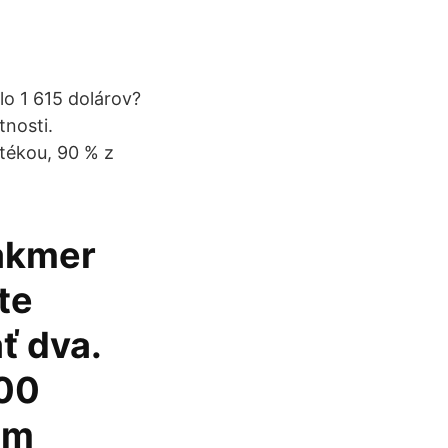
lo 1 615 dolárov?
tnosti.
tékou, 90 % z
takmer
te
ť dva.
000
rom