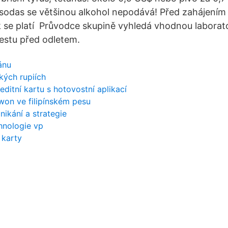
 sodas se většinou alkohol nepodává! Před zahájením
ik se platí Průvodce skupině vyhledá vhodnou laborat
testu před odletem.
ánu
kých rupiích
ditní kartu s hotovostní aplikací
 won ve filipínském pesu
nikání a strategie
hnologie vp
 karty