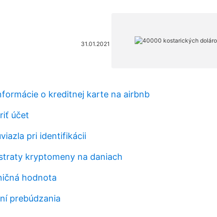
31.01.2021
formácie o kreditnej karte na airbnb
riť účet
viazla pri identifikácii
 straty kryptomeny na daniach
ničná hodnota
ní prebúdzania