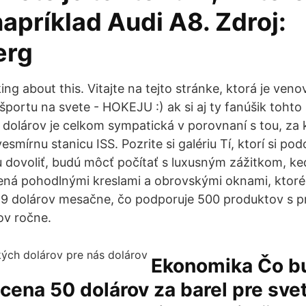
apríklad Audi A8. Zdroj:
erg
alking about this. Vitajte na tejto stránke, ktorá je ve
portu na svete - HOKEJU :) ak si aj ty fanúšik tohto 
c dolárov je celkom sympatická v porovnaní s tou, za 
esmírnu stanicu ISS. Pozrite si galériu Tí, ktorí si p
dovoliť, budú môcť počítať s luxusným zážitkom, k
ená pohodlnými kreslami a obrovskými oknami, ktoré
e 19 dolárov mesačne, čo podporuje 500 produktov s 
v ročne.
Ekonomika Čo b
ena 50 dolárov za barel pre sve