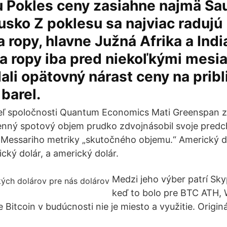
 Pokles ceny zasiahne najmä Sa
usko Z poklesu sa najviac radujú
 ropy, hlavne Južná Afrika a Indi
a ropy iba pred niekoľkými mesi
li opätovný nárast ceny na prib
 barel.
eľ spoločnosti Quantum Economics Mati Greenspan zdi
enný spotový objem prudko zdvojnásobil svoje pred
essariho metriky „skutočného objemu.“ Americký dol
ký dolár, a americký dolár.
Medzi jeho výber patrí Skyp
keď to bolo pre BTC ATH, 
 Bitcoin v budúcnosti nie je miesto a využitie. Origi