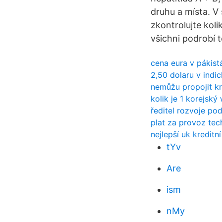
druhu a místa. V
zkontrolujte kol
všichni podrobí 
cena eura v pákist
2,50 dolaru v indic
nemůžu propojit kre
kolik je 1 korejský
ředitel rozvoje pod
plat za provoz tec
nejlepší uk kreditní
tYv
Are
ism
nMy