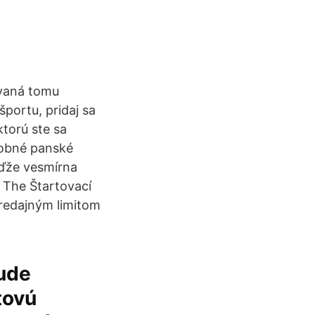
novaná tomu
športu, pridaj sa
ktorú ste sa
odobné panské
eďže vesmírna
 The Štartovací
predajným limitom
ude
tovú