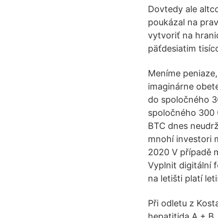
Dovtedy ale altc
poukázal na pra
vytvoriť na hran
päťdesiatim tisí
Meníme peniaze, 
imaginárne obete
do spoločného 30
spoločného 300 0
BTC dnes neudrža
mnohí investori 
2020 V případě m
Vyplnit digitální
na letišti platí l
Při odletu z Kost
hepatitida A + B,