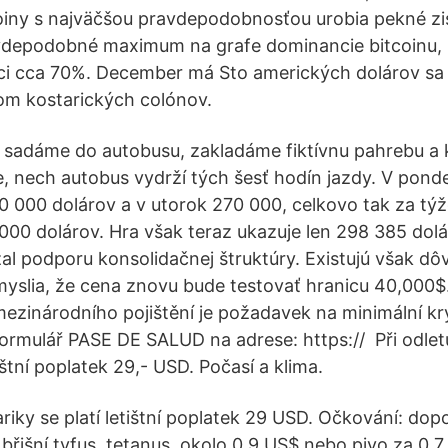
oiny s najväčšou pravdepodobnosťou urobia pekné zis
vdepodobné maximum na grafe dominancie bitcoinu, 
ici cca 70%. December má Sto amerických dolárov sa 
com kostarických colónov.
sadáme do autobusu, zakladáme fiktívnu pahrebu a 
, nech autobus vydrží tých šesť hodín jazdy. V pondel
 000 dolárov a v utorok 270 000, celkovo tak za týž
00 dolárov. Hra však teraz ukazuje len 298 385 dolá
l podporu konsolidačnej štruktúry. Existujú však dôv
myslia, že cena znovu bude testovať hranicu 40,000$
ezinárodního pojištění je požadavek na minimální kr
 formulář PASE DE SALUD na adrese: https:// Při odlet
etištní poplatek 29,- USD. Počasí a klima.
ariky se platí letištní poplatek 29 USD. Očkování: dop
 břišní tyfus, tetanus. okolo 0,9 US$ nebo pivo za 0,7