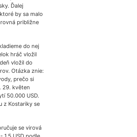
ky. Ďalej
ktoré by sa malo
rovná približne
kladieme do nej
ok hráč vložil
deň vložil do
rov. Otázka znie:
ody, prečo si
. 29. květen
ytí 50.000 USD.
u z Kostariky se
oručuje se virová
 - 1,5 USD podle