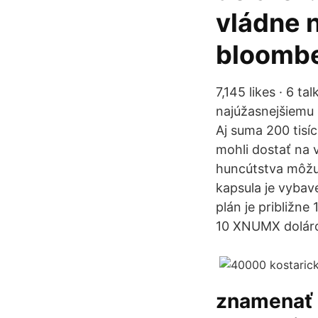
vládne n
bloomb
7,145 likes · 6 t
najúžasnejšiemu š
Aj suma 200 tisí
mohli dostať na v
huncútstva môžu 
kapsula je vybav
plán je približn
10 XNUMX doláro
znamenať c