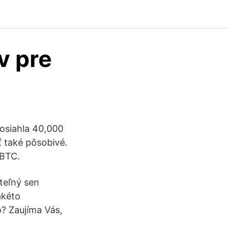
v pre
osiahla 40,000
 také pôsobivé.
 BTC.
uteľný sen
akéto
o? Zaujíma Vás,