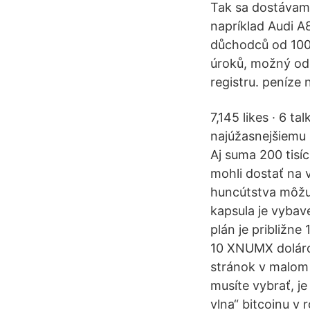
Tak sa dostávame
napríklad Audi A
důchodců od 1000
úroků, možný odk
registru. peníz
7,145 likes · 6 t
najúžasnejšiemu š
Aj suma 200 tisí
mohli dostať na v
huncútstva môžu 
kapsula je vybav
plán je približn
10 XNUMX doláro
stránok v malom 
musíte vybrať, j
vlna“ bitcoinu v