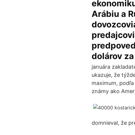
ekonomiku
Arábiu a R
dovozcovia
predajcovi
predpoveda
dolárov za
januára zakladat
ukazuje, že týžd
maximum, podľa M
známy ako Americ
domnieval, že pre